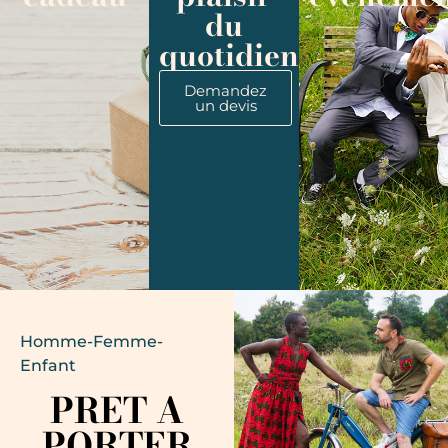
du
quotidien
Demandez
un devis
Homme-Femme-
Enfant
PRET A
PORTER