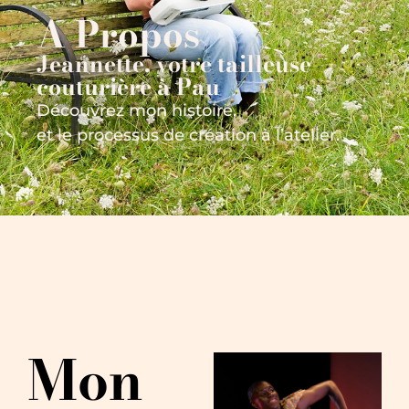
A Propos
Jeannette, votre tailleuse-
couturière à Pau
Découvrez mon histoire,
et le processus de création à l’atelier.
Mon