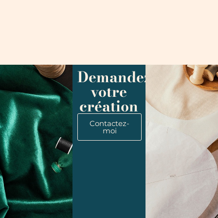
Demandez
votre
création
Contactez-
moi