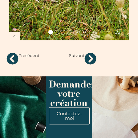
Précédent
Suivant
Demandez
votre
création
Contactez-
moi